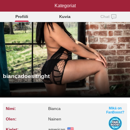
biancadoesitright
Kategoriat
Profiili
Kuvia
Chat
biancadoesitright
Nimi:
Bianca
Mikä on
FanBoost?
Olen:
Nainen
Kielet:
american