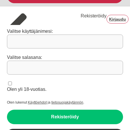
Rekisteröidy
Kirjaudu
Valitse käyttäjänimesi:
Valitse salasana:
Olen yli 18-vuotias.
Olen lukenut
Käyttöehdot
ja
tietosuojakäytännön
.
Rekisteröidy