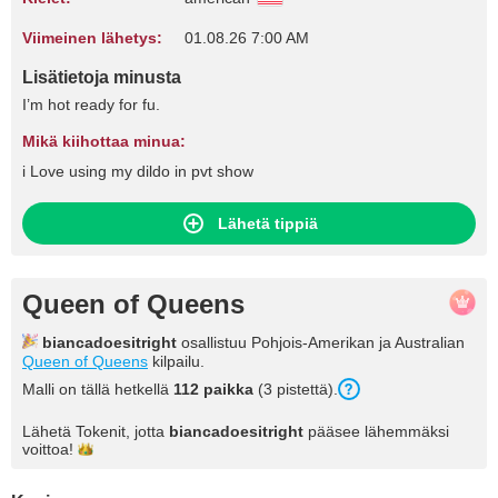
Viimeinen lähetys:
01.08.26 7:00 AM
Lisätietoja minusta
I’m hot ready for fu.
Mikä kiihottaa minua:
i Love using my dildo in pvt show
Lähetä tippiä
Queen of Queens
biancadoesitright
osallistuu Pohjois-Amerikan ja Australian
Queen of Queens
kilpailu.
Malli on tällä hetkellä
112 paikka
(3 pistettä).
Lähetä Tokenit, jotta
biancadoesitright
pääsee lähemmäksi
voittoa!