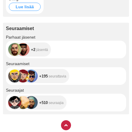
Lue lisää
Seuraamiset
+2
Parhaat jäsenet
+2
jäsentä
+195
Seuraamiset
+195
seurattavia
+510
Seuraajat
+510
seuraajia