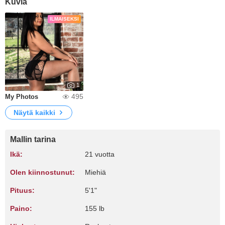
Kuvia
ILMAISEKSI
1
495
My Photos
Näytä kaikki
Mallin tarina
Ikä:
21 vuotta
Olen kiinnostunut:
Miehiä
Pituus:
5'1"
Paino:
155 lb