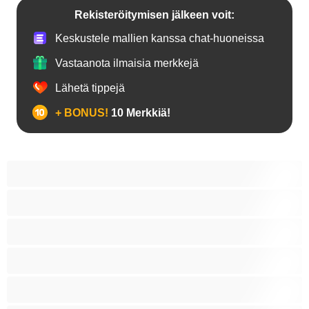
Rekisteröitymisen jälkeen voit:
Keskustele mallien kanssa chat-huoneissa
Vastaanota ilmaisia merkkejä
Lähetä tippejä
+ BONUS!
10 Merkkiä!
18+ teinejä
Aasialaisia
Ajeltuja pilluja
Anaali
Arabi