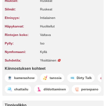
Hiukset:
Ruskeat
Silmät:
Ruskeat
Etnisyys:
Intialainen
Häpykarvat:
Huolitellut
Rintojen koko:
Valtava
Pylly:
Iso
Nymfomaani:
Kyllä
Suhdetila:
Yksittäinen
Kiinnostuksen kohteet
kamerashow
tanssia
Dirty Talk
chattailu
dildottaminen
persepano
Tippivalikko