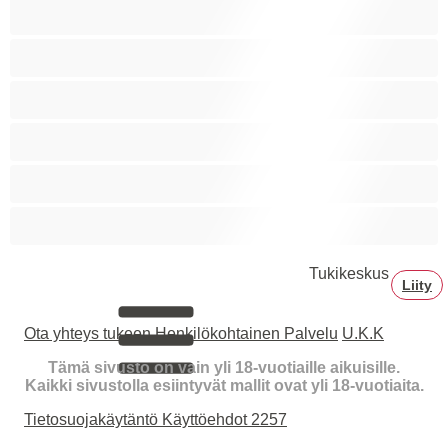
Squirttailua
Tummaihoinen
Tupakoivia
Valkoisia Tyttöjä
Valtavia Tissejä
Varttuneita
Tukikeskus
Liity
Ota yhteys tukeen
Henkilökohtainen Palvelu
U.K.K
Tämä sivusto on vain yli 18-vuotiaille aikuisille.
Kaikki sivustolla esiintyvät mallit ovat yli 18-vuotiaita.
Tietosuojakäytäntö
Käyttöehdot
2257