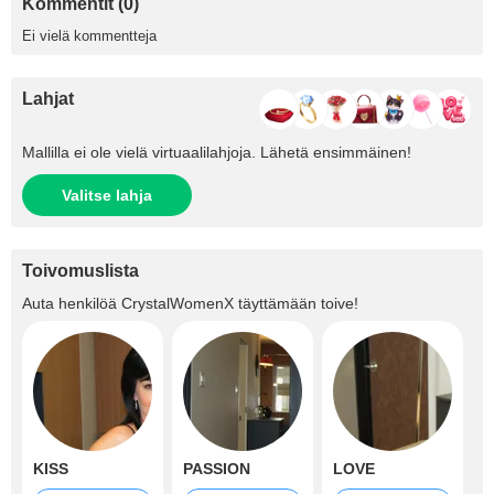
Kommentit (0)
Ei vielä kommentteja
Lahjat
Mallilla ei ole vielä virtuaalilahjoja. Lähetä ensimmäinen!
Valitse lahja
Toivomuslista
Auta henkilöä
CrystalWomenX
täyttämään toive!
KISS
PASSION
LOVE