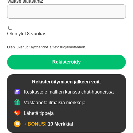
Valitse salasana:
Olen yli 18-vuotias.
Olen lukenut
Käyttöehdot
ja
tietosuojakäytännön
.
Rekisteröidy
Rekisteröitymisen jälkeen voit:
Keskustele mallien kanssa chat-huoneissa
Vastaanota ilmaisia merkkejä
Lähetä tippejä
+ BONUS!
10 Merkkiä!