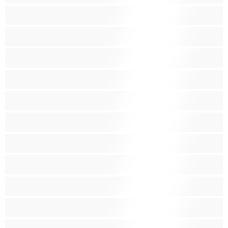
Isoja kauniita naisia
Isoja tissejä
Isoäitejä
Karvaisia pilluja
Keskikokoisia tissejä
Kotirouvia
Latino
Leluja
Lesboja
Lihaksikkaita
Muodokkaita