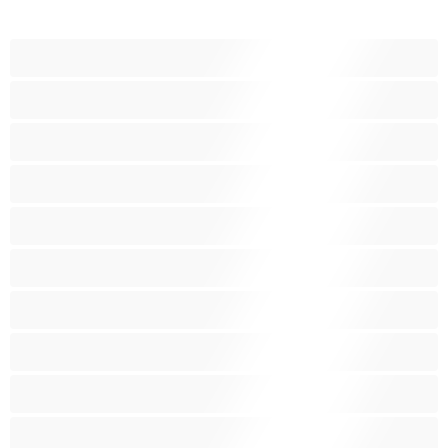
18+ teinejä
Aasialaisia
Ajeltuja pilluja
Anaali
Arabi
Beibejä
Blondeja
Fetissi
Intialainen
Iso perse