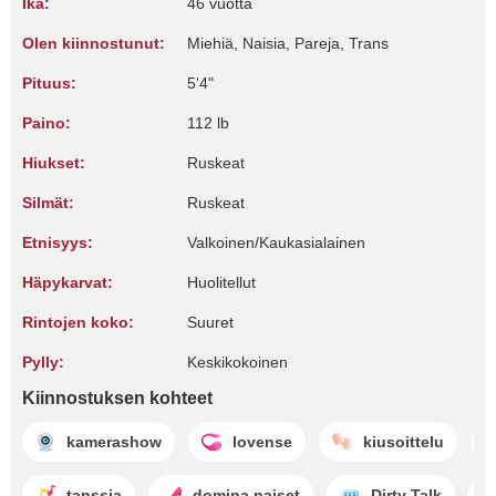
Ikä:
46 vuotta
Olen kiinnostunut:
Miehiä, Naisia, Pareja, Trans
Pituus:
5'4"
Paino:
112 lb
Hiukset:
Ruskeat
Silmät:
Ruskeat
Etnisyys:
Valkoinen/Kaukasialainen
Häpykarvat:
Huolitellut
Rintojen koko:
Suuret
Pylly:
Keskikokoinen
Kiinnostuksen kohteet
kamerashow
lovense
kiusoittelu
tanssia
domina naiset
Dirty Talk