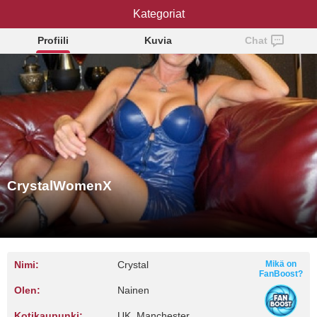
CrystalWomenX
Kategoriat
Profiili
Kuvia
Chat
CrystalWomenX
Nimi:
Crystal
Mikä on
FanBoost?
Olen:
Nainen
Kotikaupunki:
UK, Manchester