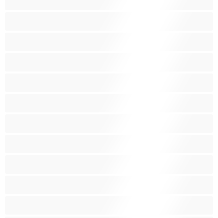
Opiskelijatyttöjä
Paras yksityishenkilöille
Pieniä tissejä
Pornotähtiä
Punapäitä
Raskaana olevia
Ruskeaveriköitä
Ryhmäseksiä
Siro
Sitomista