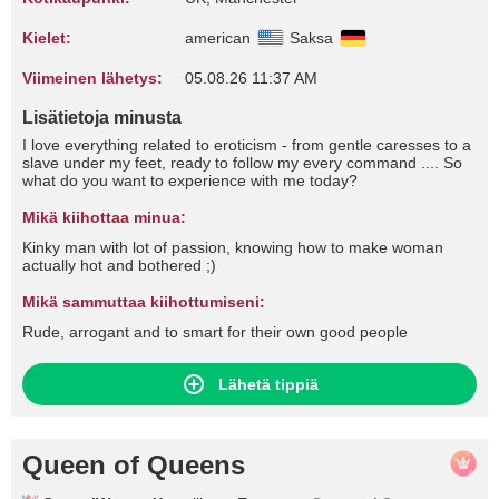
Kielet:
american
Saksa
Viimeinen lähetys:
05.08.26 11:37 AM
Lisätietoja minusta
I love everything related to eroticism - from gentle caresses to a
slave under my feet, ready to follow my every command .... So
what do you want to experience with me today?
Mikä kiihottaa minua:
Kinky man with lot of passion, knowing how to make woman
actually hot and bothered ;)
Mikä sammuttaa kiihottumiseni:
Rude, arrogant and to smart for their own good people
Lähetä tippiä
Queen of Queens