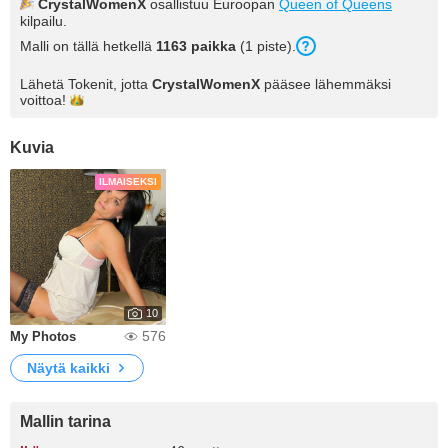
CrystalWomenX
osallistuu Euroopan
Queen of Queens
kilpailu.
Malli on tällä hetkellä
1163 paikka
(1 piste).
Lähetä Tokenit, jotta
CrystalWomenX
pääsee lähemmäksi
voittoa!
Kuvia
ILMAISEKSI
10
576
My Photos
Näytä kaikki
Mallin tarina