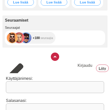
Lue lisää
Lue lisää
Lue lisää
Seuraamiset
+188
Seuraajat
+188
seuraajia
Kirjaudu
Liity
Käyttäjänimesi:
Salasanasi: