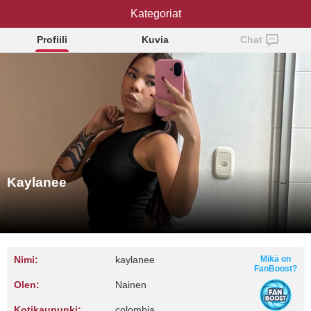
Kategoriat
Kaylanee
Profiili
Kuvia
Chat
Kaylanee
Nimi:
kaylanee
Mikä on
FanBoost?
Olen:
Nainen
Kotikaupunki:
colombia