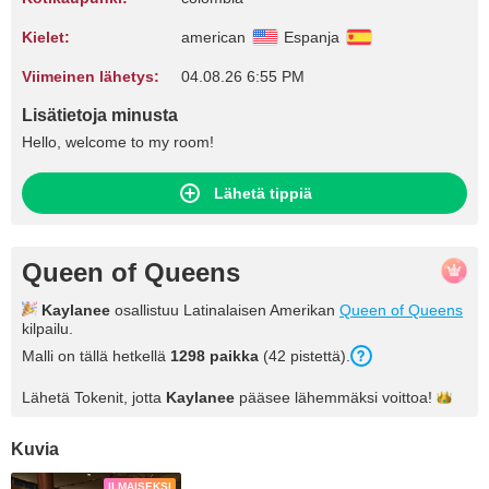
Kielet:
american
Espanja
Viimeinen lähetys:
04.08.26 6:55 PM
Lisätietoja minusta
Hello, welcome to my room!
Lähetä tippiä
Queen of Queens
Kaylanee
osallistuu Latinalaisen Amerikan
Queen of Queens
kilpailu.
Malli on tällä hetkellä
1298 paikka
(42 pistettä).
Lähetä Tokenit, jotta
Kaylanee
pääsee lähemmäksi
voittoa!
Kuvia
ILMAISEKSI