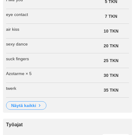
5 TKN
eye contact
7 TKN
air kiss
10 TKN
sexy dance
20 TKN
suck fingers
25 TKN
Azotarme × 5
30 TKN
twerk
35 TKN
näytä kaikki
Työajat