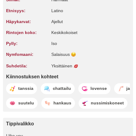
Etnisyys:
Latino
Häpykarvat:
Ajellut
Rintojen koko:
Keskikokoiset
Pylly:
Iso
Nymfomaani:
Salaisuus
Suhdetila:
Yksittäinen
Kiinnostuksen kohteet
tanssia
chattailu
lovense
jalk
suutelu
hankaus
nussimiskoneet
Tippivalikko
I like you