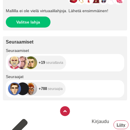
Mallilla ei ole vielä virtuaalilahjoja. Lähetä ensimmäinen!
Valitse lahja
Seuraamiset
+19
Seuraamiset
+19
seurattavia
+788
Seuraajat
+788
seuraajia
Kirjaudu
Liity