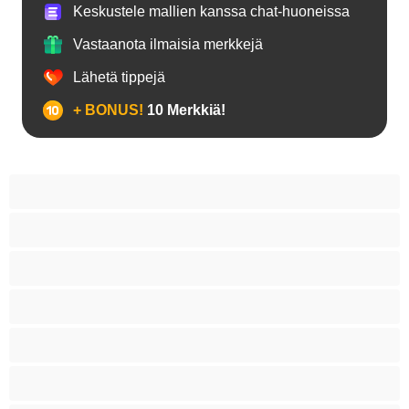
Keskustele mallien kanssa chat-huoneissa
Vastaanota ilmaisia merkkejä
Lähetä tippejä
+ BONUS!
10 Merkkiä!
18+ teinejä
Aasialaisia
Ajeltuja pilluja
Anaali
Arabi
Beibejä