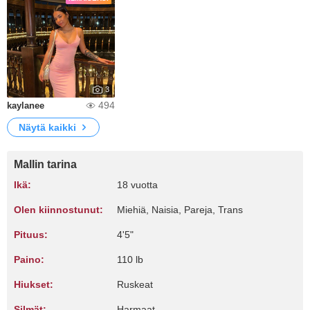
3
494
kaylanee
Näytä kaikki
Mallin tarina
Ikä:
18 vuotta
Olen kiinnostunut:
Miehiä, Naisia, Pareja, Trans
Pituus:
4'5"
Paino:
110 lb
Hiukset:
Ruskeat
Silmät:
Harmaat