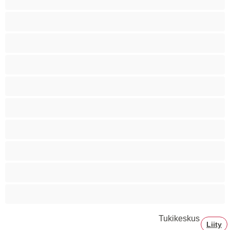
Ryhmäseksiä
Siro
Sitomista
Squirttailua
Tummaihoinen
Tupakoivia
Valkoisia Tyttöjä
Valtavia Tissejä
Varttuneita
Tukikeskus
Liity