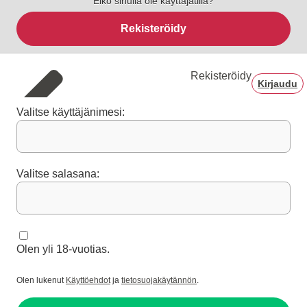
Eikö sinulla ole käyttäjätiliä?
Rekisteröidy
Rekisteröidy
Kirjaudu
Valitse käyttäjänimesi:
Valitse salasana:
Olen yli 18-vuotias.
Olen lukenut
Käyttöehdot
ja
tietosuojakäytännön
.