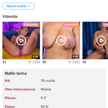
Näytä kaikki
Videoita
ILMAISEKSI
ILMAISEKSI
IL
0:59
0:59
1558
2281
13
20
19
Mallin tarina
Ikä:
36 vuotta
Olen kiinnostunut:
Miehiä
Pituus:
5'3"
Paino:
99 lb