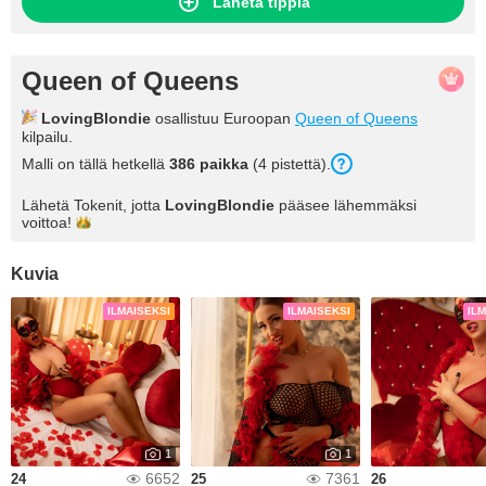
Lähetä tippiä
Queen of Queens
LovingBlondie
osallistuu Euroopan
Queen of Queens
kilpailu.
Malli on tällä hetkellä
386 paikka
(4 pistettä).
Lähetä Tokenit, jotta
LovingBlondie
pääsee lähemmäksi
voittoa!
Kuvia
ILMAISEKSI
ILMAISEKSI
IL
1
1
6652
7361
24
25
26