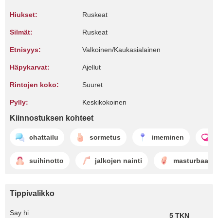
Hiukset:
Ruskeat
Silmät:
Ruskeat
Etnisyys:
Valkoinen/Kaukasialainen
Häpykarvat:
Ajellut
Rintojen koko:
Suuret
Pylly:
Keskikokoinen
Kiinnostuksen kohteet
chattailu
sormetus
imeminen
suihinotto
jalkojen nainti
masturbaatio
Tippivalikko
Say hi
5 TKN