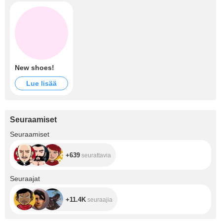
New shoes!
Lue lisää
Seuraamiset
+639
Seuraamiset
+639
seurattavia
+11.4K
Seuraajat
+11.4K
seuraajia