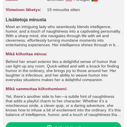
Viimeinen lähetys:
19 minuuttia sitten
Lisätietoja minusta
Meet an intriguing lady who seamlessly blends intelligence,
humor, and a touch of naughtiness into a captivating personality.
With a sharp mind, she navigates through life with wit and
cleverness, effortlessly turning mundane moments into
entertaining experiences. Her intelligence shines through in both
her conversations and actions, making her a fascinating
individual to engage with.
Mikä kiihottaa minua:
Behind her smart exterior lies a delightful sense of humor that
can light up any room. Quick-witted and with a knack for finding
humor in the ordinary, she brings joy to those around her. Her
laughter is infectious, and her ability to weave humor into
everyday situations makes her a delightful companion.
Mikä sammuttaa kiihottumiseni:
Yet, there's another side to her—a subtle hint of naughtiness
that adds a playful charm to her character. Whether it's a
mischievous smile, a clever quip, or a daring adventure, she
knows how to infuse a bit of excitement into the ordinary. It's this
balance of intelligence, humor, and a touch of naughtiness that
makes her a captivating and unforgettable presence in any
social setting.