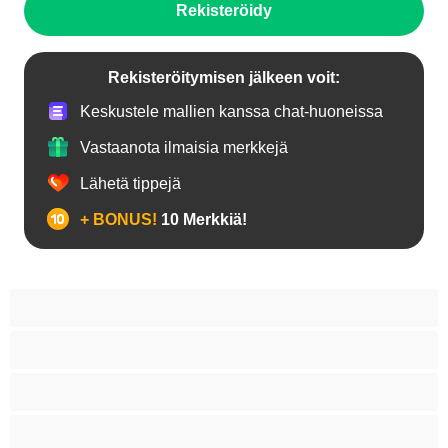
Rekisteröidy
Rekisteröitymisen jälkeen voit:
Keskustele mallien kanssa chat-huoneissa
Vastaanota ilmaisia merkkejä
Lähetä tippejä
+ BONUS!
10 Merkkiä!
18+ teinejä
Aasialaisia
Ajeltuja pilluja
Anaali