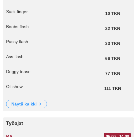
Suck finger
10 TKN
Boobs flash
22 TKN
Pussy flash
33 TKN
Ass flash
66 TKN
Doggy tease
77 TKN
Oil show
111 TKN
näytä kaikki
Työajat
MA
06:00 - 14:00