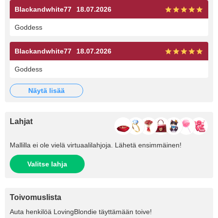
Blackandwhite77
18.07.2026
Goddess
Blackandwhite77
18.07.2026
Goddess
näytä lisää
Lahjat
Mallilla ei ole vielä virtuaalilahjoja. Lähetä ensimmäinen!
Valitse lahja
Toivomuslista
Auta henkilöä
LovingBlondie
täyttämään toive!