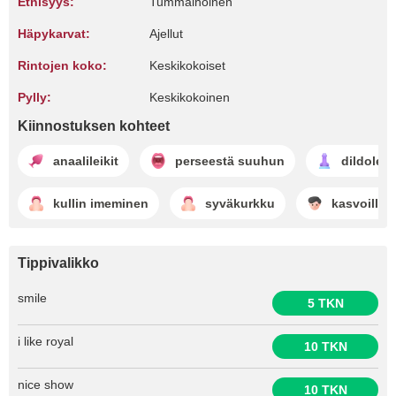
Etnisyys:
Tummaihoinen
Häpykarvat:
Ajellut
Rintojen koko:
Keskikokoiset
Pylly:
Keskikokoinen
Kiinnostuksen kohteet
anaalileikit
perseestä suuhun
dildoleik
kullin imeminen
syväkurkku
kasvoilla 
Tippivalikko
smile
5 TKN
i like royal
10 TKN
nice show
10 TKN