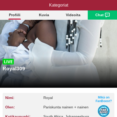
Kategoriat
Royal309
Profiili
Kuvia
Videoita
Chat
Royal309
Nimi:
Royal
Mikä on
FanBoost?
Olen:
Pariskunta nainen + nainen
Kotikaupunki:
South Africa, Johannesburg