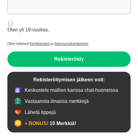
Olen yli 18-vuotias.
Olen lukenut
Käyttöehdot
ja
tietosuojakäytännön
.
Rekisteröidy
Rekisteröitymisen jälkeen voit:
Keskustele mallien kanssa chat-huoneissa
Vastaanota ilmaisia merkkejä
Lähetä tippejä
+ BONUS!
10 Merkkiä!