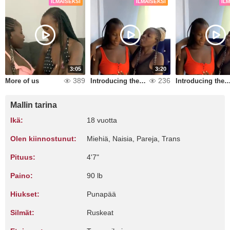
ILMAISEKSI
ILMAISEKSI
IL
3:05
3:20
389
236
More of us
Introducing the royals
Introducing the ro
Mallin tarina
Ikä:
18 vuotta
Olen kiinnostunut:
Miehiä, Naisia, Pareja, Trans
Pituus:
4'7"
Paino:
90 lb
Hiukset:
Punapää
Silmät:
Ruskeat