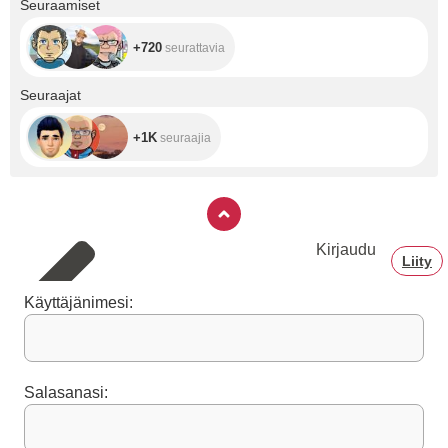
Seuraamiset
+720
seurattavia
+1K
Seuraajat
+1K
seuraajia
Kirjaudu
Liity
Käyttäjänimesi:
Salasanasi: