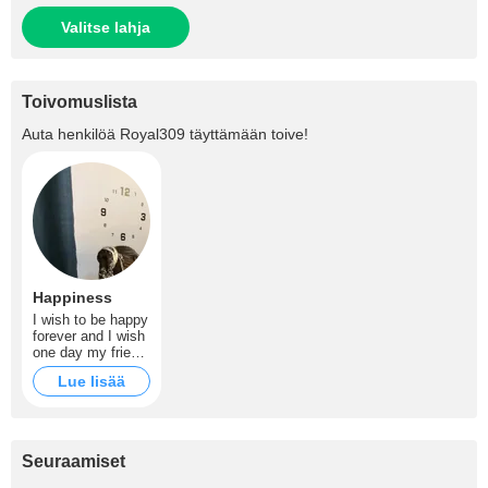
Valitse lahja
Toivomuslista
Auta henkilöä
Royal309
täyttämään toive!
Happiness
I wish to be happy
forever and I wish
one day my friend
and I will get a lot
Lue lisää
of tips
Seuraamiset
+720