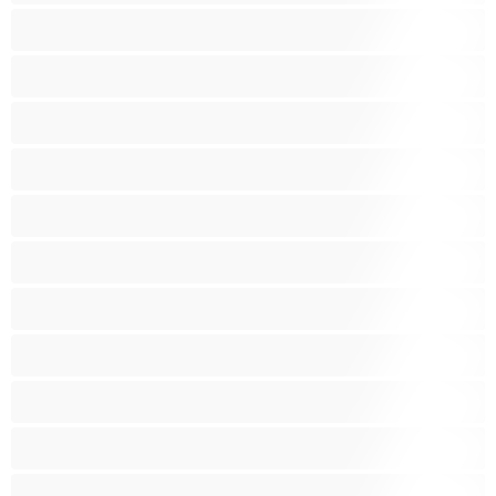
Opiskelijatyttöjä
Paras yksityishenkilöille
Pieniä tissejä
Pornotähtiä
Punapäitä
Raskaana olevia
Ruskeaveriköitä
Ryhmäseksiä
Siro
Sitomista
Squirttailua