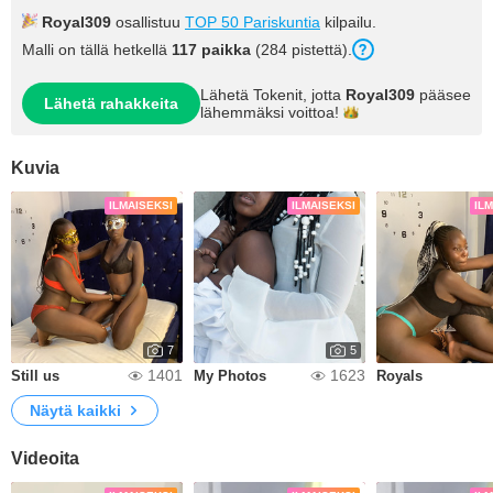
Royal309
osallistuu
TOP 50 Pariskuntia
kilpailu.
Malli on tällä hetkellä
117 paikka
(284 pistettä).
Lähetä Tokenit, jotta
Royal309
pääsee
Lähetä rahakkeita
lähemmäksi
voittoa!
Kuvia
ILMAISEKSI
ILMAISEKSI
IL
7
5
1401
1623
Still us
My Photos
Royals
Näytä kaikki
Videoita